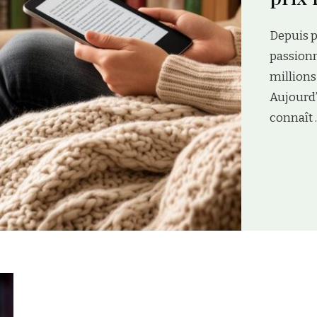
cennies, les histoires d’amour
tivantes séduisent des
es à travers le monde.
ers de la lecture romantique