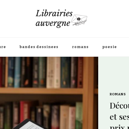
ure
bandes dessinees
romans
poesie
’édition Harlequin
ks romantiques à
s