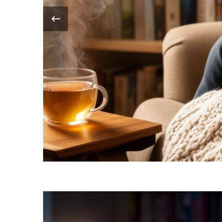
‹
Depuis plusieurs dé
passionnées et cap
millions de lectric
Aujourd’hui, l’univ
connaît …