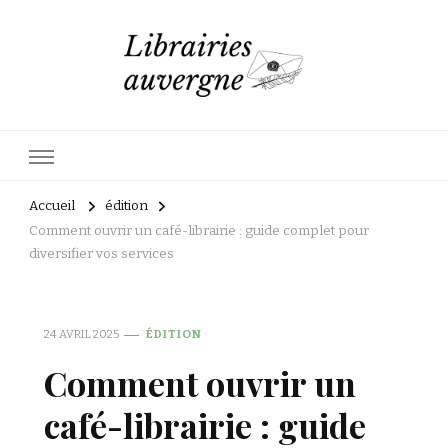
Librairies auvergne
La poésie se trouve partout
Accueil
édition
Comment ouvrir un café-librairie : guide complet pour
diversifier vos services
24 AVRIL 2025
ÉDITION
Comment ouvrir un
café-librairie : guide